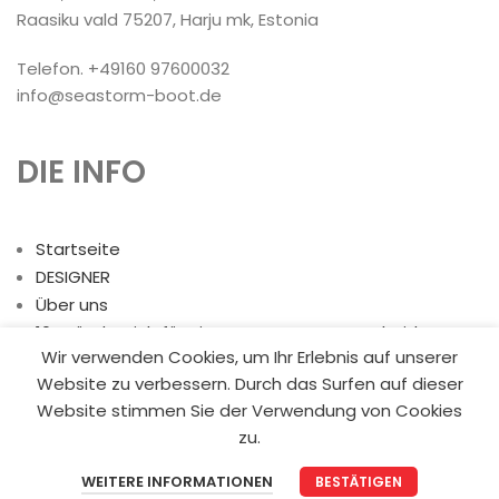
Raasiku vald 75207, Harju mk, Estonia
Telefon. +49160 97600032
info@seastorm-boot.de
DIE INFO
Startseite
DESIGNER
Über uns
10 Gründe, sich für ein HDPE-Boot zu entscheiden
Wir verwenden Cookies, um Ihr Erlebnis auf unserer
Allgemeine Geschäftsbedingungen
Website zu verbessern. Durch das Surfen auf dieser
Kontakt
Website stimmen Sie der Verwendung von Cookies
zu.
KATEGORIEN
WEITERE INFORMATIONEN
BESTÄTIGEN
Startseite
My account
Menü