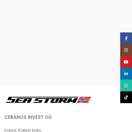
Face
Inst
YouT
linke
What
TikTo
CERANOS INVEST OÜ
Kaisa, Kalesi küla,